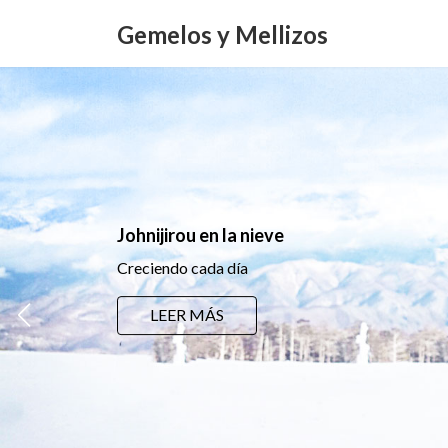
Saltar
Saltar
al
a
Gemelos y Mellizos
contenido
la
navegación
Johnijirou en la nieve
Creciendo cada día
LEER MÁS